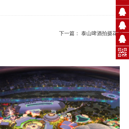
下一篇：
泰山啤酒拍摄花絮