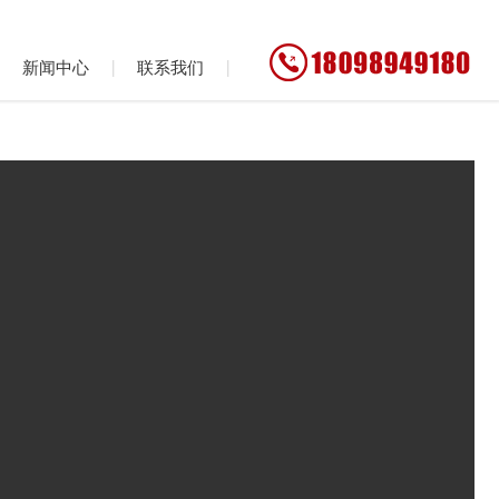
新闻中心
联系我们