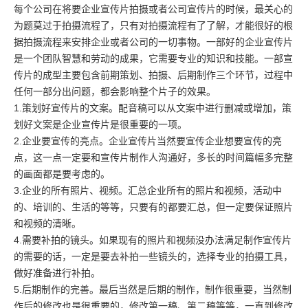
每个公司在将要
企业宣传片拍摄
或者
公司宣传片
的时候，最关心的
为题莫过于拍摄流程了，只有对拍摄流程有了了解，才能很好的根
据拍摄流程来安排企业或者公司的一切事物。一部好的企业宣传片
是一个团队智慧和劳动的成果，它需要专业的知识和技能。一部宣
传片的成型主要包含前期策划、拍摄、后期制作三个环节，过程中
任何一部分出问题，都会影响整个片子的效果。
1.策划好宣传片的文案。配音稿可以从文案中进行删减或增加，策
划好文案是企业宣传片是很重要的一项。
2.企业要宣传的亮点。企业宣传片当然要宣传企业想要宣传的亮
点，这一点一定要和宣传片制作人沟通好，多长的时间篇幅多完整
的画面都是要考虑的。
3.企业的所有照片、视频。汇总企业所有的照片和视频，活动中
的、培训的、生活的等等，只要有的都要汇总，但一定要保证照片
和视频的清晰。
4.需要补拍的镜头。如果现有的照片和视频没办法满足制作宣传片
的需要的话，一定是要去补拍一些镜头的，选择专业的拍摄工具，
做好准备进行补拍。
5.后期制作的完善。最后当然是后期的制作，制作很重要，当然制
作后的修改也是很重要的，修改第一稿、第二稿等等，一直到修改